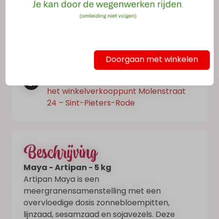
Op voorraad
Dit product kan niet online gekocht
worden.
Doorgaan met winkelen
Dit product kan gekocht worden in
het winkelverkooppunt Molenstraat
24 – Sint-Pieters-Rode
Beschrijving
Maya - Artipan - 5 kg
Artipan Maya is een
meergranensamenstelling met een
overvloedige dosis zonnebloempitten,
lijnzaad, sesamzaad en sojavezels. Deze