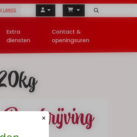
M LANGS
Extra
Contact &
diensten
openingsuren
 20kg
Beschrijving
Mestkuikenmeel :