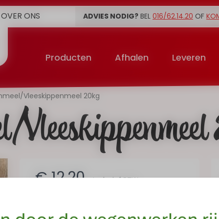
OVER ONS
ADVIES NODIG?
BEL
016/62.14.20
OF
KO
Producten
Afhalen
Leveren
nmeel/Vleeskippenmeel 20kg
l/Vleeskippenmeel
€ 12,20
Inclusief BTW
Op voorraad