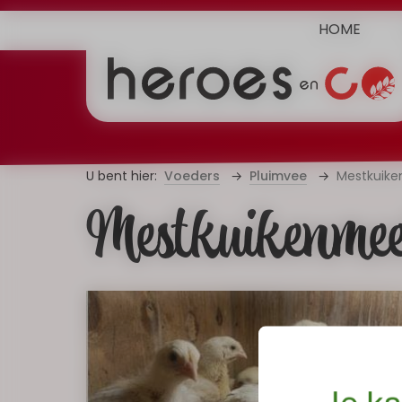
HOME
Voeders
Pluimvee
Mestkuike
Mestkuikenmee