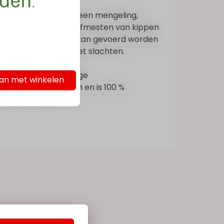
Mestkuikenmeel is een mengeling,
geschikt voor het afmesten van kippen
en kalkoenen. Het kan gevoerd worden
van dag 1 tot aan het slachten.
Het bevat alle nodige
an met winkelen
voedingselementen en is 100 %
plantaardig.