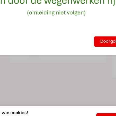
Dit product kan niet online gekocht
worden.
Dit product kan gekocht worden
in het winkelverkooppunt
Doorga
Molenstraat 24 – Sint-Pieters-
Rode
 van cookies!