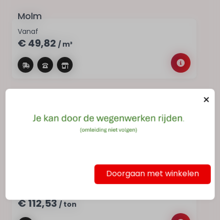
Molm
Vanaf
€ 49,82
/ m³
Molmgrond
Vanaf
€ 47,80
/ ton
Doorgaan met winkelen
Daktuinsubstraat
€ 112,53
/ ton