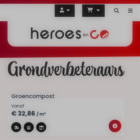
Grondverbeteraars
Groencompost
Vanaf
€ 32,86
/ m³