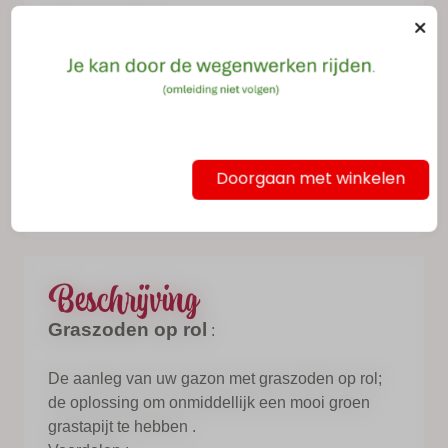
Op voorraad
Dit product kan niet online gekocht
worden. Gelieve contact op te nemen.
Doorgaan met winkelen
016/62.14.20
Beschrijving
Graszoden op rol
:
De aanleg van uw gazon met graszoden op rol;
de oplossing om onmiddellijk een mooi groen
grastapijt te hebben .