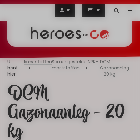
Meststoffen
Samengestelde NPK-
DCM
meststoffen
Gazonaanleg
- 20 kg
DCM
Gazonaanleg - 20
kg