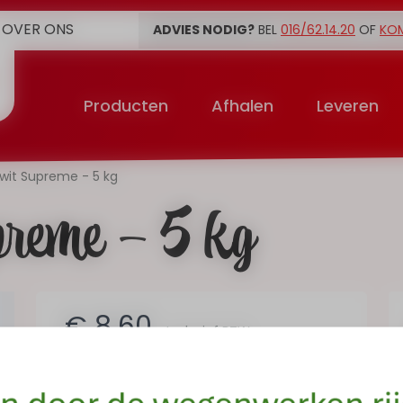
OVER ONS
ADVIES NODIG?
BEL
016/62.14.20
OF
KO
Producten
Afhalen
Leveren
wit Supreme - 5 kg
reme - 5 kg
€ 8,60
Inclusief BTW
Op voorraad