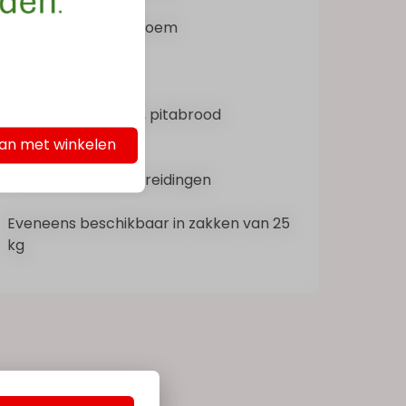
Standaard Tarwebloem
Type T55
Gebruik :
- brood, stokbrood, pitabrood
- pannenkoeken
an met winkelen
- wafels,cakes, ...
- in al uw keukenbereidingen
Eveneens beschikbaar in zakken van 25
kg