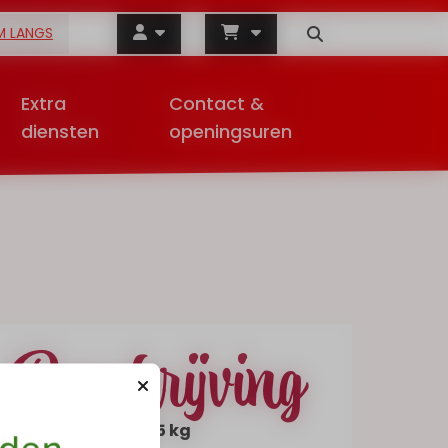
M LANGS
Extra
Contact &
diensten
openingsuren
Beschrijving
Bloem Supreme - 5 kg